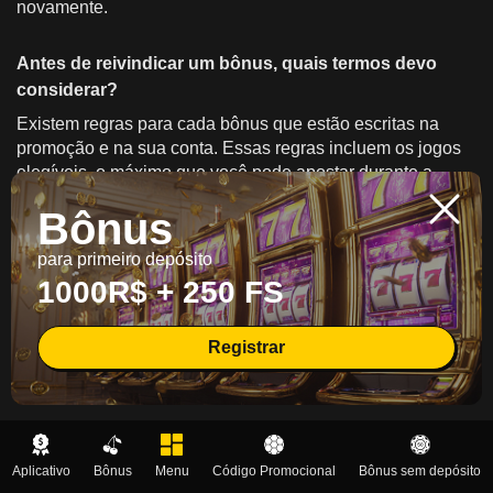
novamente.
Antes de reivindicar um bônus, quais termos devo
considerar?
Existem regras para cada bônus que estão escritas na
promoção e na sua conta. Essas regras incluem os jogos
elegíveis, o máximo que você pode apostar durante a
aposta, as taxas de contribuição, o limite de tempo e, se
Bônus
aplicável, o saque máximo. O dinheiro do bônus não pode
ser retirado até que todos os requisitos de aposta sejam
para primeiro depósito
atendidos. Se você apostar mais do que o valor máximo,
1000R$ + 250 FS
jogar jogos que não são permitidos ou tentar sacar antes
de cumprir os requisitos, poderemos retirar o bônus e
quaisquer ganhos que dele tenham vindo. Verifique
Registrar
sempre o código de bônus para ver se funciona em Brasil
e se tem data de validade.
Que tipo de documentos de prova (kyc) a Roobet pode
Aplicativo
solicitar?
Bônus
Menu
Código Promocional
Bônus sem depósito