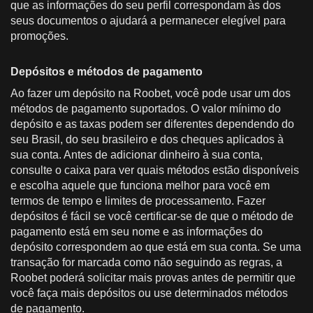
que as informações do seu perfil correspondam às dos
seus documentos o ajudará a permanecer elegível para
promoções.
Depósitos e métodos de pagamento
Ao fazer um depósito na Roobet, você pode usar um dos
métodos de pagamento suportados. O valor mínimo do
depósito e as taxas podem ser diferentes dependendo do
seu Brasil, do seu brasileiro e dos cheques aplicados à
sua conta. Antes de adicionar dinheiro à sua conta,
consulte o caixa para ver quais métodos estão disponíveis
e escolha aquele que funciona melhor para você em
termos de tempo e limites de processamento. Fazer
depósitos é fácil se você certificar-se de que o método de
pagamento está em seu nome e as informações do
depósito correspondem ao que está em sua conta. Se uma
transação for marcada como não seguindo as regras, a
Roobet poderá solicitar mais provas antes de permitir que
você faça mais depósitos ou use determinados métodos
de pagamento.