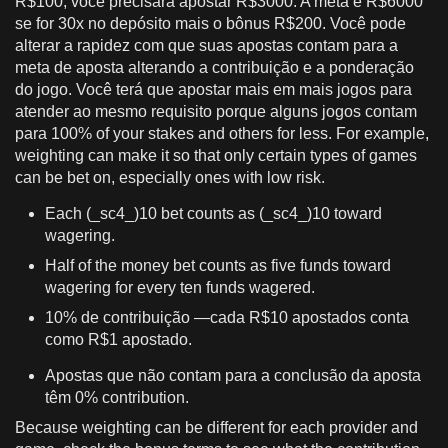
R$100, você precisará apostar R$3000. A meta é R$6000
se for 30x no depósito mais o bônus R$200. Você pode
alterar a rapidez com que suas apostas contam para a
meta de aposta alterando a contribuição e a ponderação
do jogo. Você terá que apostar mais em mais jogos para
atender ao mesmo requisito porque alguns jogos contam
para 100% of your stakes and others for less. For example,
weighting can make it so that only certain types of games
can be bet on, especially ones with low risk.
Each (_sc4_)10 bet counts as (_sc4_)10 toward
wagering.
Half of the money bet counts as five funds toward
wagering for every ten funds wagered.
10% de contribuição —cada R$10 apostados conta
como R$1 apostado.
Apostas que não contam para a conclusão da aposta
têm 0% contribution.
Because weighting can be different for each provider and