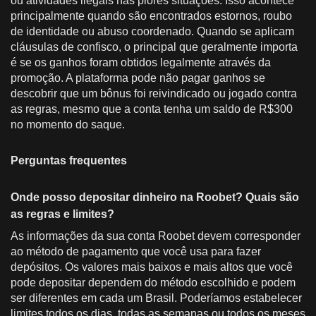
ou atividades ilegais nas piores situações. Isso acontece
principalmente quando são encontrados estornos, roubo
de identidade ou abuso coordenado. Quando se aplicam
cláusulas de confisco, o principal que geralmente importa
é se os ganhos foram obtidos legalmente através da
promoção. A plataforma pode não pagar ganhos se
descobrir que um bônus foi reivindicado ou jogado contra
as regras, mesmo que a conta tenha um saldo de R$300
no momento do saque.
Perguntas frequentes
Onde posso depositar dinheiro na Roobet? Quais são
as regras e limites?
As informações da sua conta Roobet devem corresponder
ao método de pagamento que você usa para fazer
depósitos. Os valores mais baixos e mais altos que você
pode depositar dependem do método escolhido e podem
ser diferentes em cada um Brasil. Poderíamos estabelecer
limites todos os dias, todas as semanas ou todos os meses