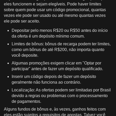
eles funcionem e sejam elegíveis. Pode haver limites
sobre quem pode usar um código promocional, quantas
vezes ele pode ser usado ou até mesmo quantas vezes
ele pode ser aceito.
Depositar pelo menos R$20 ou R$50 antes do início
da oferta é um depósito mínimo comum.
Limites de bônus: bônus de recarga podem ter limites,
como um bônus de até R$200, não importa quanto
você deposite.
Algumas promoções exigem clicar em "Optar por
participar" antes de fazer um depósito qualificado.
Inserir um código depois de fazer um depósito
geralmente não funciona ao contrário.
Localização: As ofertas podem ser limitadas por Brasil
devido a regras ou problemas com o processamento
de pagamentos.
Alguns fundos de bônus e, às vezes, ganhos feitos com
eles estão sujeitos a requisitos de apostas. Talvez você