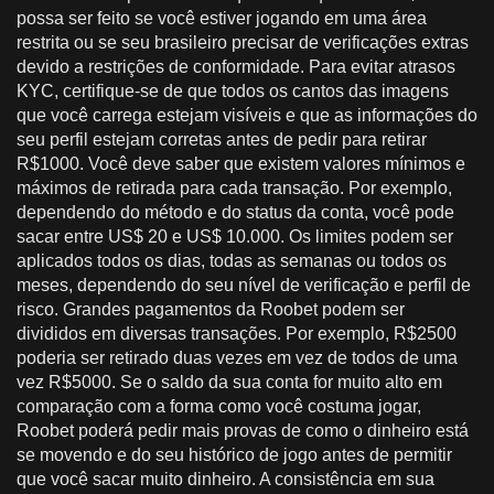
possa ser feito se você estiver jogando em uma área
restrita ou se seu brasileiro precisar de verificações extras
devido a restrições de conformidade. Para evitar atrasos
KYC, certifique-se de que todos os cantos das imagens
que você carrega estejam visíveis e que as informações do
seu perfil estejam corretas antes de pedir para retirar
R$1000. Você deve saber que existem valores mínimos e
máximos de retirada para cada transação. Por exemplo,
dependendo do método e do status da conta, você pode
sacar entre US$ 20 e US$ 10.000. Os limites podem ser
aplicados todos os dias, todas as semanas ou todos os
meses, dependendo do seu nível de verificação e perfil de
risco. Grandes pagamentos da Roobet podem ser
divididos em diversas transações. Por exemplo, R$2500
poderia ser retirado duas vezes em vez de todos de uma
vez R$5000. Se o saldo da sua conta for muito alto em
comparação com a forma como você costuma jogar,
Roobet poderá pedir mais provas de como o dinheiro está
se movendo e do seu histórico de jogo antes de permitir
que você sacar muito dinheiro. A consistência em sua