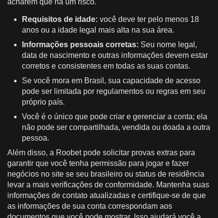
acharem que há um risco.
Requisitos de idade:
você deve ter pelo menos 18
anos ou a idade legal mais alta na sua área.
Informações pessoais corretas:
Seu nome legal,
data de nascimento e outras informações devem estar
corretos e consistentes em todas as suas contas.
Se você mora em Brasil, sua capacidade de acesso
pode ser limitada por regulamentos ou regras em seu
próprio país.
Você é o único que pode criar e gerenciar a conta; ela
não pode ser compartilhada, vendida ou doada a outra
pessoa.
Além disso, a Roobet pode solicitar provas extras para
garantir que você tenha permissão para jogar e fazer
negócios no site se seu brasileiro ou status de residência
levar a mais verificações de conformidade. Mantenha suas
informações de contato atualizadas e certifique-se de que
as informações de sua conta correspondam aos
documentos que você pode mostrar. Isso ajudará você a