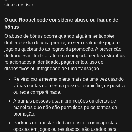
sinais de risco.
O que Roobet pode considerar abuso ou fraude de
bônus
O abuso de bônus ocorre quando alguém tenta obter
dinheiro extra de uma promoção sem realmente jogar o
jogo ou quebrando as regras da promoção. A prevenção
de fraudes inclui ficar atento a comportamentos estranhos
relacionados à identidade, pagamentos, uso de
dispositivos ou integridade de uma transação.
Reivindicar a mesma oferta mais de uma vez usando
várias contas da mesma pessoa, domicílio, dispositivo
ou rede compartilhada.
Algumas pessoas usam promoções ou ofertas de
maneiras que não são permitidas pelos termos da
promoção.
Padrões de apostas de baixo risco, como apostas
opostas em jogos ou resultados, são usados para