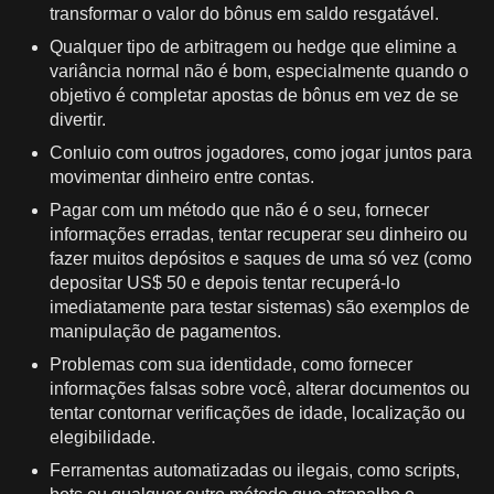
transformar o valor do bônus em saldo resgatável.
Qualquer tipo de arbitragem ou hedge que elimine a
variância normal não é bom, especialmente quando o
objetivo é completar apostas de bônus em vez de se
divertir.
Conluio com outros jogadores, como jogar juntos para
movimentar dinheiro entre contas.
Pagar com um método que não é o seu, fornecer
informações erradas, tentar recuperar seu dinheiro ou
fazer muitos depósitos e saques de uma só vez (como
depositar US$ 50 e depois tentar recuperá-lo
imediatamente para testar sistemas) são exemplos de
manipulação de pagamentos.
Problemas com sua identidade, como fornecer
informações falsas sobre você, alterar documentos ou
tentar contornar verificações de idade, localização ou
elegibilidade.
Ferramentas automatizadas ou ilegais, como scripts,