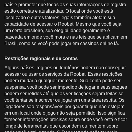
país e prometer que todas as suas informações de registro
estão corretas e atualizadas. O local onde você está
localizado e outros fatores legais também afetam sua
capacidade de acessar o Roobet. Mesmo que você seja
um certo brasileiro, sua elegibilidade geralmente é
baseada em onde você mora e nas leis que se aplicam em
Brasil, como se você pode jogar em cassinos online lá.
Restrições regionais e de contas
Alguns países, regiões ou territórios podem não conseguir
acessar ou usar os serviços da Roobet. Essas restrições
podem mudar a qualquer momento. Sua conta pode ser
suspensa, você pode ser impedido de jogar e seus saques
podem ser retidos até que as verificações sejam feitas se
você tentar se inscrever ou jogar em uma área restrita. Os
jogadores são responsáveis por garantir que não estejam
em um local onde o jogo não seja permitido. Isso significa
fornecer informações precisas sobre onde você está e ficar
longe de ferramentas que escondem ou mentem sobre