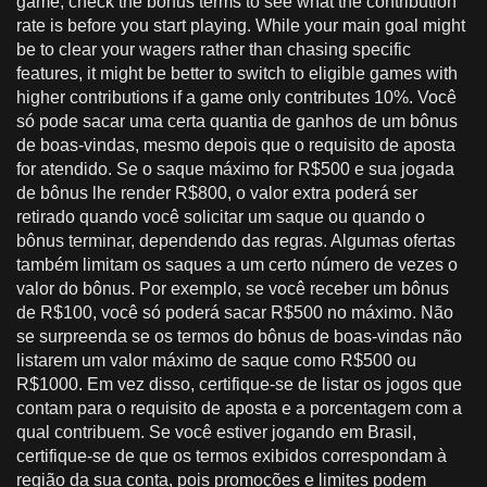
game, check the bonus terms to see what the contribution
rate is before you start playing. While your main goal might
be to clear your wagers rather than chasing specific
features, it might be better to switch to eligible games with
higher contributions if a game only contributes 10%. Você
só pode sacar uma certa quantia de ganhos de um bônus
de boas-vindas, mesmo depois que o requisito de aposta
for atendido. Se o saque máximo for R$500 e sua jogada
de bônus lhe render R$800, o valor extra poderá ser
retirado quando você solicitar um saque ou quando o
bônus terminar, dependendo das regras. Algumas ofertas
também limitam os saques a um certo número de vezes o
valor do bônus. Por exemplo, se você receber um bônus
de R$100, você só poderá sacar R$500 no máximo. Não
se surpreenda se os termos do bônus de boas-vindas não
listarem um valor máximo de saque como R$500 ou
R$1000. Em vez disso, certifique-se de listar os jogos que
contam para o requisito de aposta e a porcentagem com a
qual contribuem. Se você estiver jogando em Brasil,
certifique-se de que os termos exibidos correspondam à
região da sua conta, pois promoções e limites podem